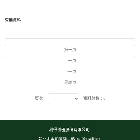
查無資料...
第一页
上一页
下一页
最尾页
页次：
资料总数：0
利得儀器股份有限公司
新北市中和區建一路186號16樓之3