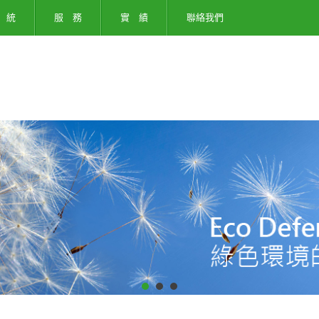
 統
服 務
實 績
聯絡我們