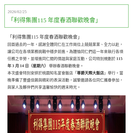
2026/02/25
「利得集團115 年度春酒聯歡晚會」
「利得集團115 年度春酒聯歡晚會」
回首過去的一年，感謝全體同仁在工作崗位上兢兢業業、全力以赴，
讓公司在各項業務挑戰中穩步前進。為體恤同仁們這一年來執行各項
任務之辛勞，並增進同仁間的情誼與家庭互動，公司特別規劃於
115
年 3 月 14 日（星期六）
舉辦春酒聯歡晚會。
本次盛會特別安排於桃園知名宴會飯店「
尊爵天際大飯店
」舉行。當
晚準備了豐盛佳餚與精彩的表演活動，誠摯邀請各位同仁攜眷參加，
與家人及夥伴們共享溫馨愉快的週末時光。