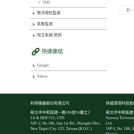
VOC
第一
懸浮微粒監測
氣象監測
校正系統/其他
快速連結
Google
Yahoo
利得儀器股份有限公司
祥威環境科技股
新北市中和區建一路186號16樓之3
新北市中和區建一
LE & DER CO., LTD.
Sunway Environm
16F.-2, No.186, Jian 1st Rd., Zhonghe Dist.,
Ltd.
New Taipei City 235, Taiwan (R.O.C.)
16F-1, No. 186, 
District