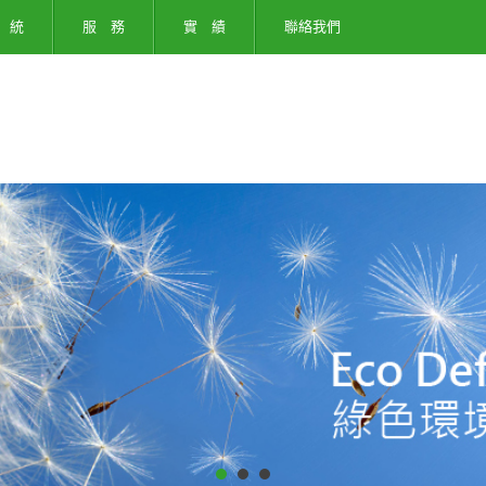
 統
服 務
實 績
聯絡我們