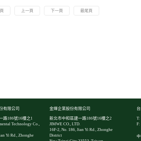
頁
上一頁
下一頁
最尾頁
份有限公司
金煇企業股份有限公司
台
路186號16樓之1
新北市中和區建一路186號16樓之2
T:
ental Technology Co.,
JIMWE CO., LTD.
F:
16F-2, No. 186, Jian Yi Rd., Zhonghe
Jian Yi Rd., Zhonghe
District
中
New Taipei City 23553, Taiwan