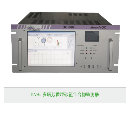
PAHs 多環芳香烴碳氫化合物監測器