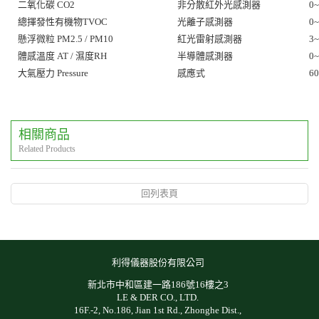
二氧化碳 CO2
非分散紅外光感測器
0~
總揮發性有機物TVOC
光離子感測器
0~
懸浮微粒 PM2.5 / PM10
紅光雷射感測器
3~
體感溫度 AT / 濕度RH
半導體感測器
0~
大氣壓力 Pressure
感應式
60
相關商品
Related Products
回列表頁
利得儀器股份有限公司
新北市中和區建一路186號16樓之3
LE & DER CO., LTD.
16F.-2, No.186, Jian 1st Rd., Zhonghe Dist.,