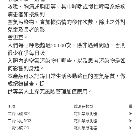
咳嗽、胸痛或胸悶等。其中哮喘或慢性呼吸系統疾
病患者如接觸到
空氣污染物，會加據病情的發作次數，除此之外對
兒童及長者的影
響更巨。
人們每日呼吸超過20,000次，除非遇到問題，否則
很少在乎每日吸
入體內的空氣污染物有哪些，以及思考污染物是如
何影響到身體。
本產品可以記錄日常生活移動路徑的空氣品質，做
成紀錄備查，提
供專業人士探究風險管理加值應用。
測項
感測器類型
量
二氧化硫 SO2
電化學感測器
0~
二氧化氮 NO2
電化學感測器
0~
一氧化碳 CO
電化學感謝器
0~