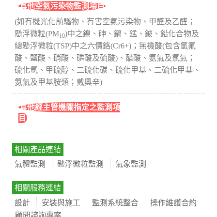
其他空氣污染物監測項目
(如有機光化前驅物、有害空氣污染物、甲醛及乙醛；
懸浮微粒(PM
)中之鎳、砷、鎘、錳、鈹、鉛化合物及
10
總懸浮微粒(TSP)中之六價鉻(Cr6+)；無機酸(包含氫氟
酸、鹽酸、硝酸、磷酸及硫酸)、醋酸、氨氣及氯氣；
硫化氫、甲硫醇、二硫化碳、硫化甲基、二硫化甲基、
氨氣及甲基胺類；戴奧辛)
其他經主管機關指定之監測項
目
相關產品連結
氣體監測
懸浮微粒監測
氣象監測
相關服務連結
設計
安裝與施工
監測系統整合
操作維護合約
顧問諮詢專案