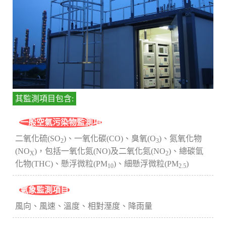
其監測項目包含:
一般空氣污染物監測項
二氧化硫(SO
)、一氧化碳(CO)、臭氧(O
)、氮氧化物
2
3
(NO
)，包括一氧化氮(NO)及二氧化氮(NO
)、總碳氫
X
2
化物(THC)、懸浮微粒(PM
)、細懸浮微粒(PM
)
10
2.5
氣象監測項目
風向、風速、溫度、相對溼度、降雨量